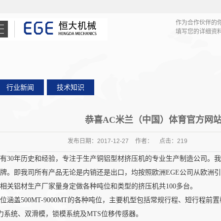
作为合作伙伴的
填写您的详细资
行业新闻
技术知识
恒大机械 / About Us
恭喜AC米兰（中国）体育官方网
发布日期：
2017-12-27
作者：
点击：
219
产品中心 / Products
0年历史和经验，专注于生产铜铝型材挤压机的专业生产制造公司。我司于
品牌。即我司所有产品无论是内销还是出口，均按照欧洲EGE公司从欧洲
相关铝材生产厂家量身定做各种吨位和类型的挤压机共100多台。
盖500MT-9000MT的各种吨位，主要机型包括常规行程、短行程
应力系统、双滑模，锁模系统及MTS位移传感器。
技术中心/ Case