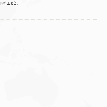
的挤压设备。