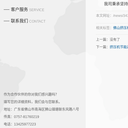
我司秉承坚持品
客户服务
SERVICE
本文网址：/news/343
联系我们
CONTACT
相关标签：
佛山挤压
上一篇：没有了
下一篇：
挤压机节能
作为合作伙伴的你对我们感兴趣吗？
填写您的详细资料，我们会与您联系。
地址：广东省佛山市南海区狮山镇塘联东风路八号
传真：0757-81760219
电话：13425977223