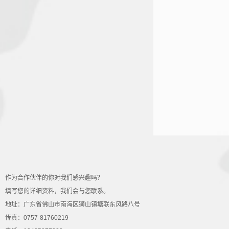
作为合作伙伴的你对我们感兴趣吗？
填写您的详细资料，我们会与您联系。
地址：广东省佛山市南海区狮山镇塘联东风路八号
传真：0757-81760219