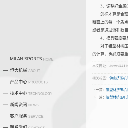
3、调整好金属
怎样才算是合理调
断面上的每一个质
或者是通过流孔数
4、模具强度要
对于铝型材挤压机
的计算，也必须要
MILAN SPORTS
HOME
本文网址：/news/441.h
恒大机械
ABOUT
相关标签：
佛山挤压机
产品中心
PRODUCTS
上一篇：
铜型材挤压机
技术中心
TECHNOLOGY
下一篇：
铝型材挤压机
新闻资讯
NEWS
产品中
客户服务
SERVICE
联系我们
CONTACT