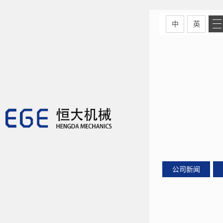
中
英
公司新闻