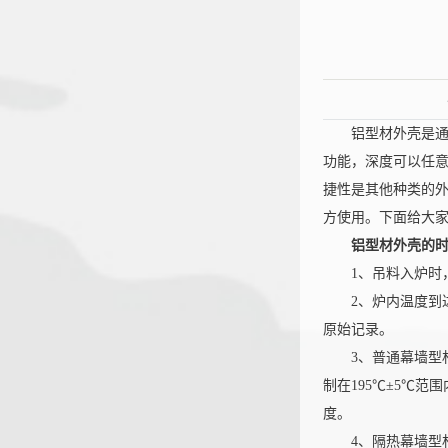
铝型材外壳是通过
功能，深度可以任
捷性是其他种类的
方使用。下面给大
铝型材外壳的
1、吊料入炉时，型
2、炉内温度到达
恒大机
原始记录。
3、普通幕墙型材
制在195℃±5℃
度。
4、隔热幕墙型材、