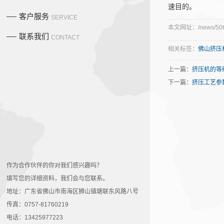
速目的。
客户服务
SERVICE
本文网址：/news/506
联系我们
CONTACT
相关标签：
佛山挤压
上一篇：
挤压机的等
下一篇：
挤压工艺参
作为合作伙伴的你对我们感兴趣吗？
填写您的详细资料，我们会与您联系。
地址：广东省佛山市南海区狮山镇塘联东风路八号
传真：0757-81760219
电话：13425977223