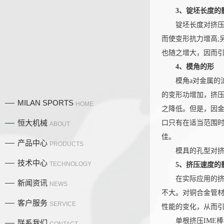
3、锭坯长度的
锭坯长度对挤压力
而使变形抗力增高;
也随之增大，因而
4、模角的形
模角a对金属的流动
的变形功增加，挤压
MILAN SPORTS
HOME
之降低。但是，因
恒大机械
口只有在适当范围时
ABOUT
佳。
产品中心
PRODUCTS
模具的孔型对挤压
技术中心
TECHNOLOGY
5、挤压速度的
在实际应用的挤压
新闻资讯
NEWS
不大。对铜合金管材
产品中
客户服务
SERVICE
性能的变化，从而
单根挤压IME棒材
联系我们
CONTACT