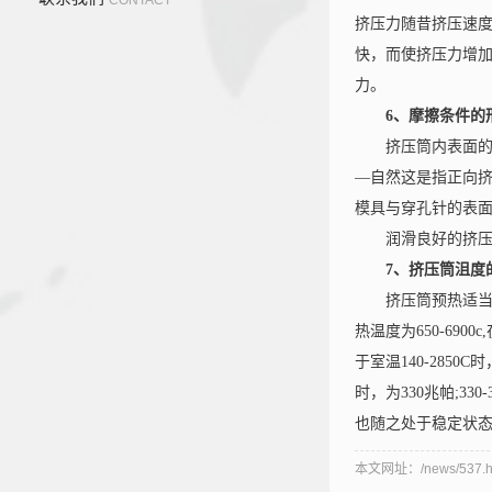
挤压力随昔挤压速度
快，而使挤压力增加
力。
6、摩擦条件的
挤压筒内表面的状
—自然这是指正向
模具与穿孔针的表
润滑良好的挤压筒
7、挤压筒沮度
挤压筒预热适当，可
热温度为650-69
于室温140-2850
时，为330兆帕;3
也随之处于稳定状
本文网址：/news/537.h