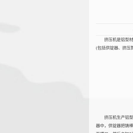
挤压机是铝型
(包括供锭器、挤压
恒大机
挤压机生产铝型
器中，供锭器把铸