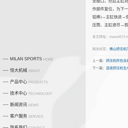
至模口，然后主缸
作部件复位，为下一
铝棒)→主缸快进→
压筒、主缸退尽→剪
本文网址：/news/675.h
相关标签：
佛山挤压机
MILAN SPORTS
HOME
上一篇：
挤压机所包含
下一篇：
连续挤压机生
恒大机械
ABOUT
产品中心
PRODUCTS
技术中心
TECHNOLOGY
新闻资讯
NEWS
产品中
客户服务
SERVICE
联系我们
CONTACT