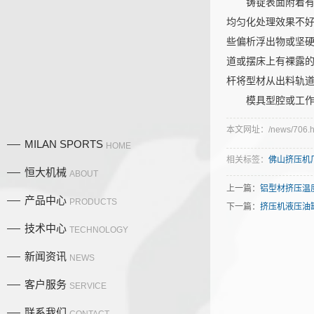
铸锭表面附着
均匀化处理效果不
些偏析浮出物或坚硬
道或摆床上有裸露的
杆将型材从出料轨
模具型腔或工
本文网址：/news/706.h
MILAN SPORTS
HOME
相关标签：
佛山挤压机
恒大机械
ABOUT
上一篇：
铝型材挤压温
产品中心
PRODUCTS
下一篇：
挤压机液压油
技术中心
TECHNOLOGY
新闻资讯
NEWS
产品中
客户服务
SERVICE
联系我们
CONTACT