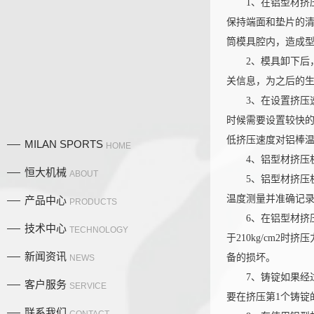
1、在铝型材
保持端面和垫片的
筒模具腔内，造成
2、模具卸下
关信息，为之后的
3、在设置挤
时候需要设置较快
低挤压速度对铝棒
MILAN SPORTS
HOME
4、铝型材挤压
恒大机械
ABOUT
5、铝型材挤压
温度测量并准确记
产品中心
PRODUCTS
6、在铝型材
技术中心
TECHNOLOGY
于210kg/cm
新闻资讯
备的损坏。
NEWS
7、铸锭如果
产品中
客户服务
SERVICE
要在挤压第1个铸锭
联系我们
CONTACT