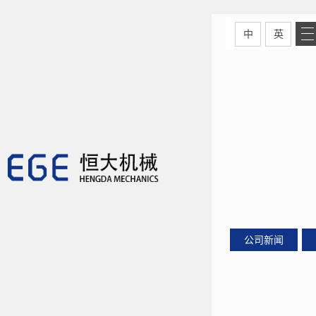
中
英
公司新闻