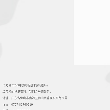
作为合作伙伴的你对我们感兴趣吗？
填写您的详细资料，我们会与您联系。
地址：广东省佛山市南海区狮山镇塘联东风路八号
传真：0757-81760219