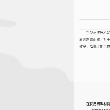
铝型材挤压机
原则制造而成。对
效率，降低了加工
恒大机
在使用铝型材