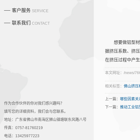
客户服务
SERVICE
联系我们
CONTACT
想要做铝型材
据挤压系数、挤
在挤压过程中产
本文网址：/news/766
相关标签：
佛山挤压
上一篇：
哪些因素关
作为合作伙伴的你对我们感兴趣吗？
下一篇：
推动工业铝
填写您的详细资料，我们会与您联系。
地址：广东省佛山市南海区狮山镇塘联东风路八号
传真：0757-81760219
电话：13425977223