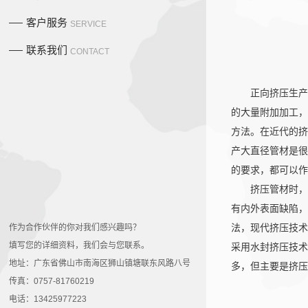
客户服务
SERVICE
联系我们
CONTACT
正向挤压生
的大量附加加工
方法。在近代的挤
产大直径管材是很
的要求，都可以
挤压管材时
有内外表面缺陷，
法，现代挤压技术
作为合作伙伴的你对我们感兴趣吗？
填写您的详细资料，我们会与您联系。
采用水封挤压技
地址：广东省佛山市南海区狮山镇塘联东风路八号
多，但主要是挤压
传真：0757-81760219
根据所用设备的
电话：13425977223