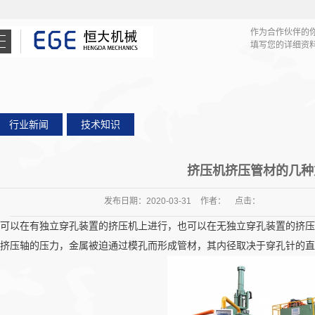
作为合作伙伴的
填写您的详细资
行业新闻
技术知识
恒大机械 / About Us
挤压机挤压管材的几种
发布日期：
2020-03-31
作者：
点击：
产品中心 / Products
，可以在有独立穿孔装置的挤压机上进行，也可以在无独立穿孔装置的挤
助挤压轴的压力，金属被迫通过模孔而形成管材，其内径取决于穿孔针的
技术中心/ Case