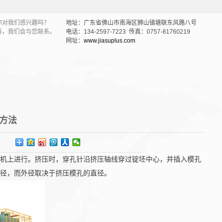
你对我们感兴趣吗？
地址：广东省佛山市南海区狮山镇塘联东风路八号
料，我们会与您联系。
电话：134-2597-7223 传真：0757-81760219
网址：
www.jiasuplus.com
方法
压机上进行。挤压时，穿孔针沿挤压轴线穿过锭坯中心，并插入模孔
直径，而外径取决于挤压模孔的直径。